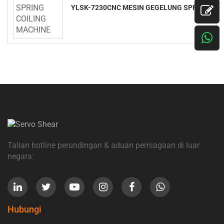
YLSK-7230CNC MESIN GEGELUNG SPRING
Talian hotline perundingan & aduan perniagaan di luar
negara:
Hubungi