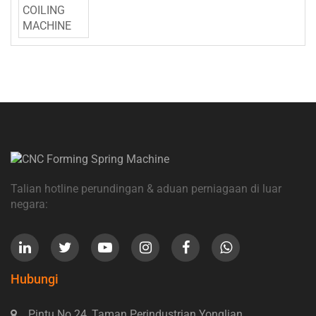
Talian hotline perundingan & aduan perniagaan di luar
negara:
Hubungi
Pintu No 24, Taman Perindustrian Yonglian,